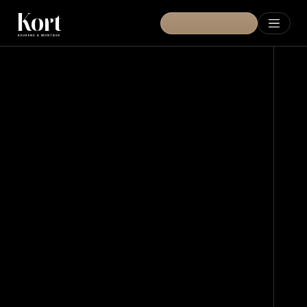
Kort
A
d
v
i
e
s
a
a
n
h
u
i
s
KEUKENS & MONTAGE
Garantie
Zakelijk
Over Ons
Blog