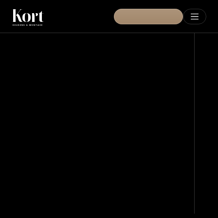
Kort
A
d
v
i
e
s
a
a
n
h
u
i
s
KEUKENS & MONTAGE
Garantie
Zakelijk
Over Ons
Blog