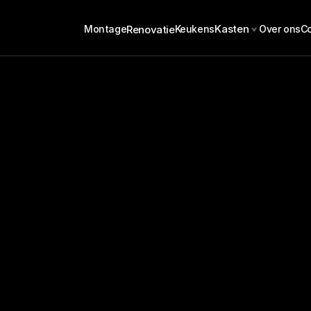
Kasten
Renovatie
Montage
Keukens
Over ons
C
en gids 2026: Jouw
n