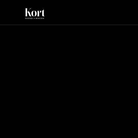
Kort
KEUKENS & MONTAGE
Ontwerp keuk
Inspiratiebro
30 jan 2026