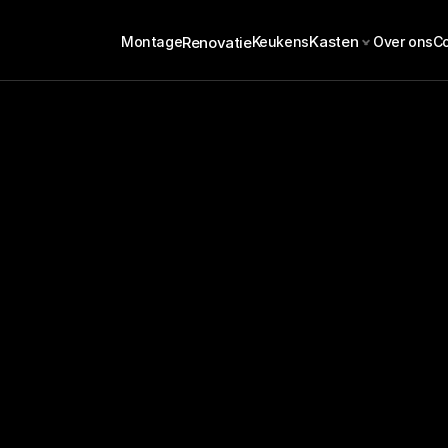
Kasten
Renovatie
Montage
Keukens
Over ons
C
ast: Standaard en 