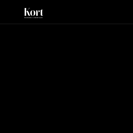
Kort
KEUKENS & MONTAGE
Maat keukenk
afmetingen
22 feb 2026