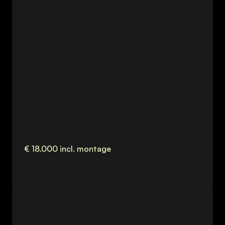
€ 18.000 incl. montage