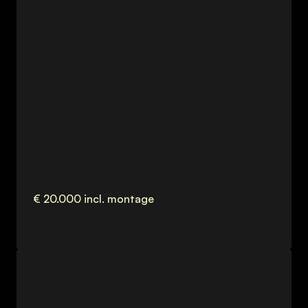
€ 20.000 incl. montage