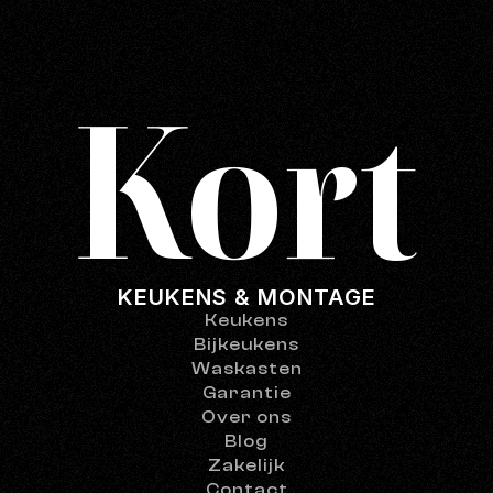
Kort
Volg ons op 
Instagram
KEUKENS & MONTAGE
Keukens
Bijkeukens
Waskasten
Garantie
Over ons
Blog
Zakelijk
Contact