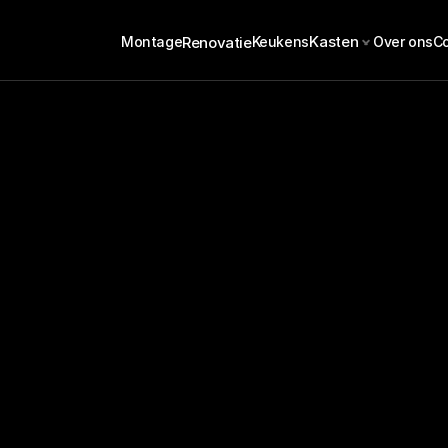
Kasten
Renovatie
Montage
Keukens
Over ons
C
n in Coevorden? Kie