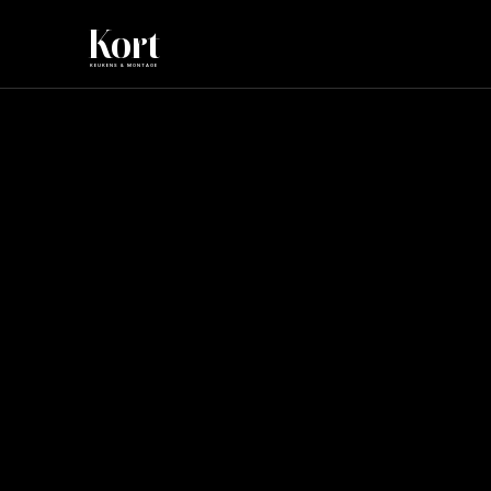
Kort
KEUKENS & MONTAGE
Nieuwe keuke
kwaliteit
13 feb 2026